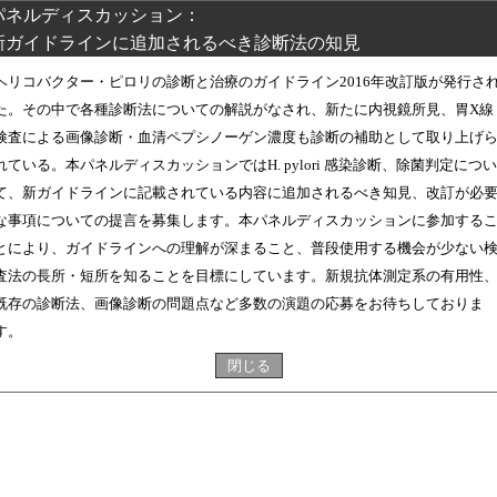
パネルディスカッション：
新ガイドラインに追加されるべき診断法の知見
ヘリコバクター・ピロリの診断と治療のガイドライン2016年改訂版が発行さ
た。その中で各種診断法についての解説がなされ、新たに内視鏡所見、胃X線
検査による画像診断・血清ペプシノーゲン濃度も診断の補助として取り上げ
れている。本パネルディスカッションではH. pylori 感染診断、除菌判定につい
て、新ガイドラインに記載されている内容に追加されるべき知見、改訂が必
な事項についての提言を募集します。本パネルディスカッションに参加する
とにより、ガイドラインへの理解が深まること、普段使用する機会が少ない
査法の長所・短所を知ることを目標にしています。新規抗体測定系の有用性
既存の診断法、画像診断の問題点など多数の演題の応募をお待ちしておりま
す。
閉じる